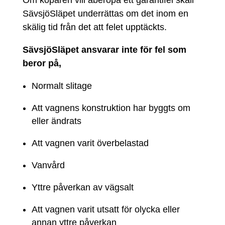
Om köparen vill åberopa ett garantifel skall
SävsjöSläpet underrättas om det inom en
skälig tid från det att felet upptäckts.
SävsjöSläpet ansvarar inte för fel som
beror på,
Normalt slitage
Att vagnens konstruktion har byggts om
eller ändrats
Att vagnen varit överbelastad
Vanvård
Yttre påverkan av vägsalt
Att vagnen varit utsatt för olycka eller
annan yttre påverkan