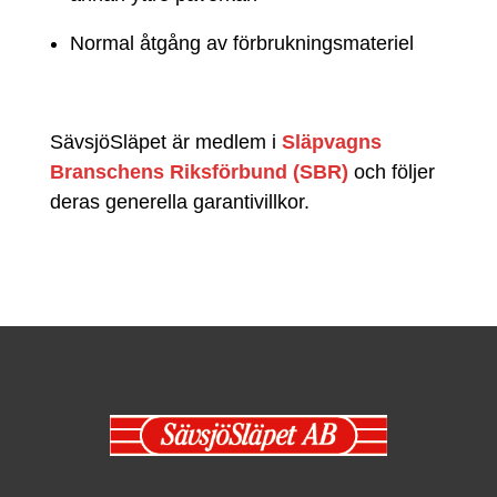
Normal åtgång av förbrukningsmateriel
SävsjöSläpet
är
medlem
i
Släpvagns
Branschens
Riksförbund
(SBR)
och
följer
deras
generella
garantivillkor
.