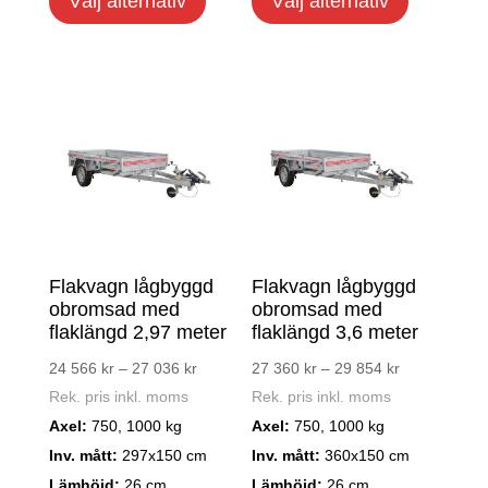
här
här
Välj alternativ
Välj alternativ
produkten
produkte
har
har
flera
flera
varianter.
varianter
De
De
olika
olika
alternativen
alternati
kan
kan
väljas
väljas
på
på
Flakvagn lågbyggd
Flakvagn lågbyggd
obromsad med
obromsad med
produktsidan
produkts
flaklängd 2,97 meter
flaklängd 3,6 meter
Prisintervall:
Prisintervall:
24 566
kr
–
27 036
kr
27 360
kr
–
29 854
kr
24
27
Rek. pris inkl. moms
Rek. pris inkl. moms
566 kr
360 kr
Axel:
750, 1000 kg
Axel:
750, 1000 kg
till
till
Inv. mått:
297x150 cm
Inv. mått:
360x150 cm
27
29
Lämhöjd:
26 cm
Lämhöjd:
26 cm