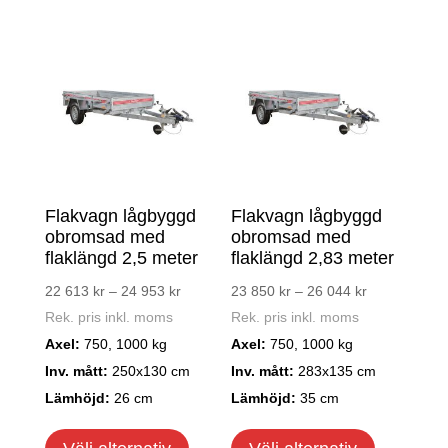
Flakvagn lågbyggd
Flakvagn lågbyggd
obromsad med
obromsad med
flaklängd 2,5 meter
flaklängd 2,83 meter
Prisintervall:
Prisintervall:
22 613
kr
–
24 953
kr
23 850
kr
–
26 044
kr
22
23
Rek. pris inkl. moms
Rek. pris inkl. moms
613 kr
850 kr
Axel:
750, 1000 kg
Axel:
750, 1000 kg
till
till
Inv. mått:
250x130 cm
Inv. mått:
283x135 cm
24
26
Lämhöjd:
26 cm
Lämhöjd:
35 cm
953 kr
044 kr
Den
Den