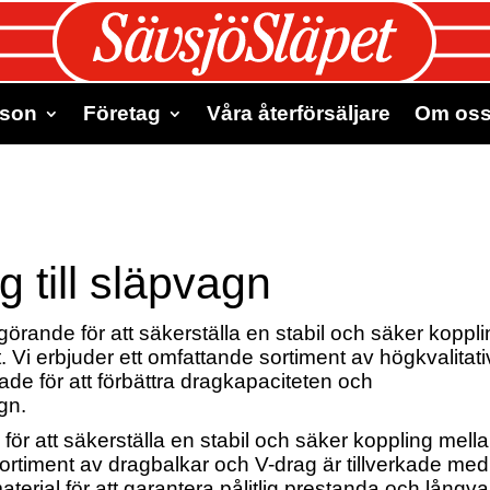
rson
Företag
Våra återförsäljare
Om os
 till släpvagn
görande för att säkerställa en stabil och säker koppl
Vi erbjuder ett omfattande sortiment av högkvalitat
de för att förbättra dragkapaciteten och
gn.
ör att säkerställa en stabil och säker koppling mell
ortiment av dragbalkar och V-drag är tillverkade med
erial för att garantera pålitlig prestanda och långva