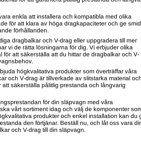
vara enkla att installera och kompatibla med olika
de för att klara av höga dragkapaciteter och ge smid
ande förhållanden.
liga dragbalkar och V-drag eller uppgradera till mer
r vi de rätta lösningarna för dig. Vi erbjuder olika
l för att säkerställa att du hittar de dragbalkar och V-
pvagnsbehov.
erbjuda högkvalitativa produkter som överträffar våra
r och V-drag är tillverkade av slitstarka material oc
 att säkerställa pålitlig prestanda och långvarig
lingsprestandan för din släpvagn med våra
orska vårt sortiment idag och välj de komponenter so
kvalitativa produkter och enkel installation kan du 
standa den förtjänar. Beställ nu, och låt oss vara di
lkar och V-drag till din släpvagn.