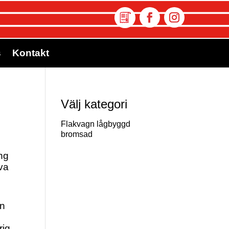
s
Kontakt
Välj kategori
Flakvagn lågbyggd
bromsad
ing
iva
an
rig