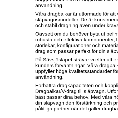
användning.
Våra dragbalkar är utformade för att 
släpvagnsmodeller. De är konstruera
och stabil dragning även under kräv
Oavsett om du behöver byta ut befint
robusta och effektiva komponenter, ha
storlekar, konfigurationer och materia
drag som passar perfekt för din slä
På Sävsjösläpet strävar vi efter att 
kunders förväntningar. Våra dragbalka
uppfyller höga kvalitetsstandarder för
användning.
Förbättra dragkapaciteten och kopp
Dragbalkar/V-drag till släpvagn. Utf
bäst passar dina behov. Med våra hög
din släpvagn den förstärkning och pre
pålitliga partner när det gäller dragba