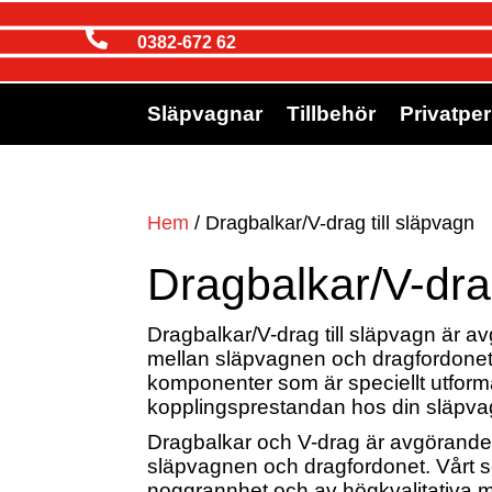

0382-672 62
Släpvagnar
Tillbehör
Privatpe
Hem
/ Dragbalkar/V-drag till släpvagn
Dragbalkar/V-drag
Dragbalkar/V-drag till släpvagn är av
mellan släpvagnen och dragfordonet. 
komponenter som är speciellt utforma
kopplingsprestandan hos din släpva
Dragbalkar och V-drag är avgörande f
släpvagnen och dragfordonet. Vårt s
noggrannhet och av högkvalitativa mat