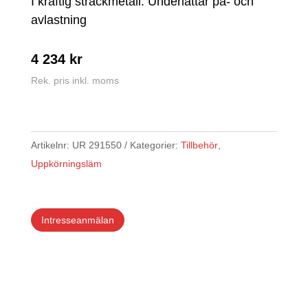
I kraftig sträckmetall. Underlättar på- och
avlastning
4 234
kr
Rek. pris inkl. moms
Artikelnr:
UR 291550
Kategorier:
Tillbehör
,
Uppkörningsläm
Intresseanmälan