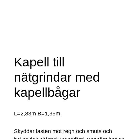
Kapell till
nätgrindar med
kapellbågar
L=2,83m B=1,35m
Skyddar lasten mot regn och smuts och