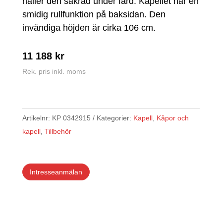
håller den säkrad under färd. Kapellet har en
smidig rullfunktion på baksidan. Den
invändiga höjden är cirka 106 cm.
11 188
kr
Rek. pris inkl. moms
Artikelnr:
KP 0342915
Kategorier:
Kapell
,
Kåpor och
kapell
,
Tillbehör
Intresseanmälan